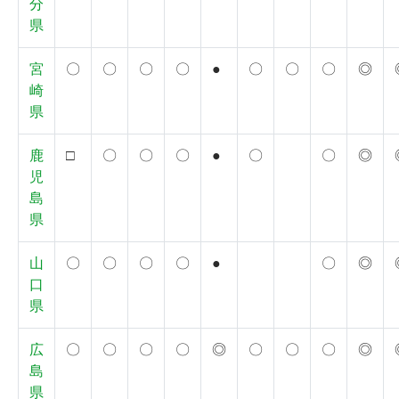
分
県
宮
〇
〇
〇
〇
●
〇
〇
〇
◎
崎
県
鹿
□
〇
〇
〇
●
〇
〇
◎
児
島
県
山
〇
〇
〇
〇
●
〇
◎
口
県
広
〇
〇
〇
〇
◎
〇
〇
〇
◎
島
県