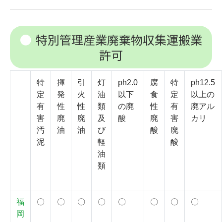
特別管理産業廃棄物収集運搬業
許可
特
揮
引
灯
ph2.0
腐
特
ph12.5
定
発
火
油
以下
食
定
以上の
有
性
性
類
の廃
性
有
廃アル
害
廃
廃
及
酸
廃
害
カリ
汚
油
油
び
酸
廃
泥
軽
酸
油
類
福
〇
〇
〇
〇
〇
〇
〇
〇
岡