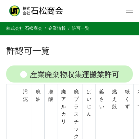
You are here:
Skip to main content
株式会社 石松商会
企業情報
許可一覧
許認可一覧
産業廃棄物収集運搬業許可
汚
廃
廃
廃
廃
ば
鉱
燃
紙
泥
油
酸
ア
プ
い
さ
え
く
ル
ラ
じ
い
殻
ず
カ
ス
ん
リ
チ
ッ
ク