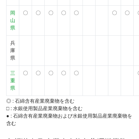
岡
〇
〇
〇
〇
〇
〇
〇
山
県
兵
庫
県
三
〇
〇
〇
〇
〇
重
県
◎ : 石綿含有産業廃棄物を含む
□ : 水銀使用製品産業廃棄物を含む
● : 石綿含有産業廃棄物および水銀使用製品産業廃棄物を
含む