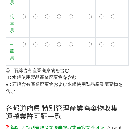
県
兵
〇
〇
〇
〇
〇
〇
〇
〇
庫
県
三
〇
〇
〇
〇
〇
〇
〇
〇
重
県
◎ : 石綿含有産業廃棄物を含む
□ : 水銀使用製品産業廃棄物を含む
● : 石綿含有産業廃棄物および水銀使用製品産業廃棄物を
含む
各都道府県 特別管理産業廃棄物収集
運搬業許可証一覧
福岡県-特別管理産業廃棄物収集運搬業許可証
(406 KB)